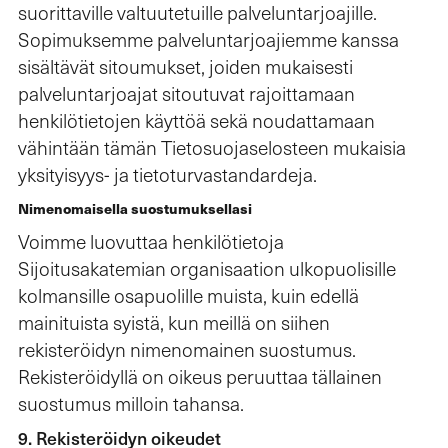
suorittaville valtuutetuille palveluntarjoajille.
Sopimuksemme palveluntarjoajiemme kanssa
sisältävät sitoumukset, joiden mukaisesti
palveluntarjoajat sitoutuvat rajoittamaan
henkilötietojen käyttöä sekä noudattamaan
vähintään tämän Tietosuojaselosteen mukaisia
yksityisyys- ja tietoturvastandardeja.
Nimenomaisella suostumuksellasi
Voimme luovuttaa henkilötietoja
Sijoitusakatemian organisaation ulkopuolisille
kolmansille osapuolille muista, kuin edellä
mainituista syistä, kun meillä on siihen
rekisteröidyn nimenomainen suostumus.
Rekisteröidyllä on oikeus peruuttaa tällainen
suostumus milloin tahansa.
9. Rekisteröidyn oikeudet