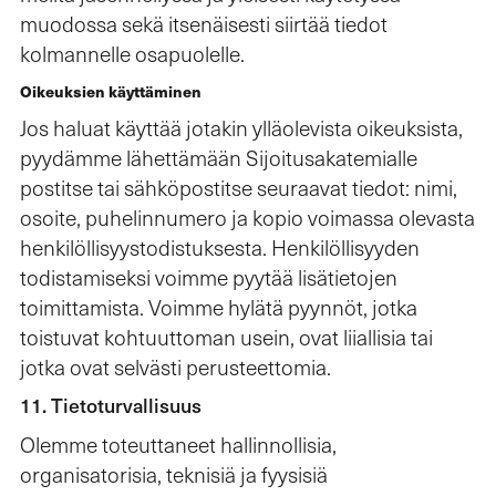
muodossa sekä itsenäisesti siirtää tiedot
kolmannelle osapuolelle.
Oikeuksien käyttäminen
Jos haluat käyttää jotakin ylläolevista oikeuksista,
pyydämme lähettämään Sijoitusakatemialle
postitse tai sähköpostitse seuraavat tiedot: nimi,
osoite, puhelinnumero ja kopio voimassa olevasta
henkilöllisyystodistuksesta. Henkilöllisyyden
todistamiseksi voimme pyytää lisätietojen
toimittamista. Voimme hylätä pyynnöt, jotka
toistuvat kohtuuttoman usein, ovat liiallisia tai
jotka ovat selvästi perusteettomia.
11. Tietoturvallisuus
Olemme toteuttaneet hallinnollisia,
organisatorisia, teknisiä ja fyysisiä