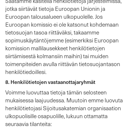
Saatamme käsitellä henkilötietoja järjestelmissä,
jotka siirtävät tietoja Euroopan Unionin ja
Euroopan talousalueen ulkopuolelle. Jos
Euroopan komissio ei ole katsonut kohdemaan
tietosuojan tasoa riittäväksi, takaamme
sopimuskäytäntöjemme (esimerkiksi Euroopan
komission mallilausekkeet henkilötietojen
siirtämisestä kolmansiin maihin) tai muiden
toimenpiteiden avulla riittävän tietosuojantason
henkilötiedoillesi.
8. Henkilötietojen vastaanottajaryhmät
Voimme luovuttaa tietoja tämän selosteen
mukaisessa laajuudessa. Muutoin emme luovuta
henkilötietojasi Sijoitusakatemian organisaation
ulkopuolisille osapuolille, lukuun ottamatta
seuraavia tilanteita: