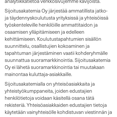
analytiikkatietoa verkkosivujemme kävijöistä.
Sijoitusakatemia Oy järjestää ammatillista jatko-
ja täydennyskoulutusta yrityksissä ja yhteisöissä
työskenteleville henkilöille ammattitaidon ja
osaamisen ylläpitämiseen ja edelleen
kehittämiseen. Koulutustapahtumien sisällön
suunnittelu, osallistujien kokoaminen ja
tapahtuman järjestäminen vaatii kohderyhmälle
suunnattua suoramarkkinointia. Sijoitusakatemia
Oy ei lähetä suoramarkkinointia tai muutakaan
mainontaa kuluttaja-asiakkaille.
Sijoitusakatemialla on yhteisöasiakkaita ja
yhteistyökumppaneita, joiden edustajien
henkilötietoja voidaan käsitellä osana tätä
rekisteriä. Yhteisöasiakkaiden edustajien tietoja
käytetään vainyhteisölle kohdistuvan viestinnän ja