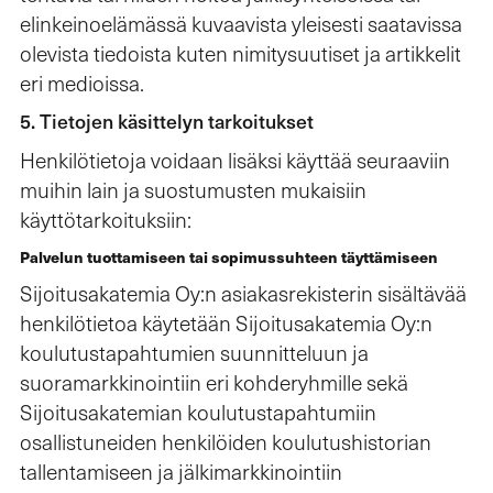
elinkeinoelämässä kuvaavista yleisesti saatavissa
olevista tiedoista kuten nimitysuutiset ja artikkelit
eri medioissa.
5. Tietojen käsittelyn tarkoitukset
Henkilötietoja voidaan lisäksi käyttää seuraaviin
muihin lain ja suostumusten mukaisiin
käyttötarkoituksiin:
Palvelun tuottamiseen tai sopimussuhteen täyttämiseen
Sijoitusakatemia Oy:n asiakasrekisterin sisältävää
henkilötietoa käytetään Sijoitusakatemia Oy:n
koulutustapahtumien suunnitteluun ja
suoramarkkinointiin eri kohderyhmille sekä
Sijoitusakatemian koulutustapahtumiin
osallistuneiden henkilöiden koulutushistorian
tallentamiseen ja jälkimarkkinointiin