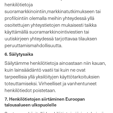
henkilötietoja
suoramarkkinointiin,markkinatutkimukseen tai
profilointiin olemalla meihin yhteydessä yllä
osoitettujen yhteystietojen mukaisesti taikka
käyttämällä suoramarkkinointiviestien tai
uutiskirjeen yhteydessä tarjottavaa tilauksen
peruuttamismahdollisuutta.
6. Säilytysaika
Säilytämme henkilötietoja ainoastaan niin kauan,
kuin lainsäädäntö vaatii tai kuin ne ovat
tarpeellisia yllä yksilöityjen käyttötarkoituksien
toteuttamiseksi. Virheelliset ja vanhentuneet
henkilötiedot poistetaan.
7. Henkilötietojen siirtäminen Euroopan
talousalueen ulkopuolelle