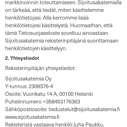
markkinoinnin toteuttamiseen. Sijoitusakatemialla
on tärkeää, että tiedät, miten käsittelemme
henkilötietojasi. Alla kerromme lisää
henkilötietojesi käsittelystä. Huomaathan, että
tämä Tietosuojaseloste soveltuu ainoastaan
Sijoitusakatemia rekisterinpitäjänä suorittamaan
henkilötietojen käsittelyyn.
2. Yhteystiedot
Rekisterinpitäjän yhteystiedot:
Sijoitusakatemia Oy
Y-tunnus: 2309376-4
Osoite: Vuorikatu 14 A, 00100 Helsinki
Puhelinnumero +358453176363
Sähköpostiosoite: tiedustelut@sijoitusakatemia.fi
www.sijoitusakatemia.fi
Rekisteristä vastaava henkilö:Juha Paukku,