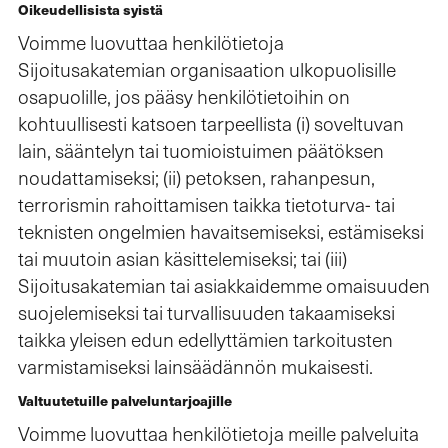
Oikeudellisista syistä
Voimme luovuttaa henkilötietoja
Sijoitusakatemian organisaation ulkopuolisille
osapuolille, jos pääsy henkilötietoihin on
kohtuullisesti katsoen tarpeellista (i) soveltuvan
lain, sääntelyn tai tuomioistuimen päätöksen
noudattamiseksi; (ii) petoksen, rahanpesun,
terrorismin rahoittamisen taikka tietoturva- tai
teknisten ongelmien havaitsemiseksi, estämiseksi
tai muutoin asian käsittelemiseksi; tai (iii)
Sijoitusakatemian tai asiakkaidemme omaisuuden
suojelemiseksi tai turvallisuuden takaamiseksi
taikka yleisen edun edellyttämien tarkoitusten
varmistamiseksi lainsäädännön mukaisesti.
Valtuutetuille palveluntarjoajille
Voimme luovuttaa henkilötietoja meille palveluita