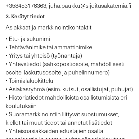
+358453176363, juha.paukku@sijoitusakatemia.fi
3. Kerätyt tiedot
Asiakkaat ja markkinointikontaktit
• Etu- ja sukunimi
• Tehtävänimike tai ammattinimike
• Yritys tai yhteisö (työnantaja)
• Yhteystiedot (sähköpostiosoite, mahdollisesti
osoite, laskutusosoite ja puhelinnumero)
• Toimialaluokittelu
• Asiakasryhmä (esim. kutsut, osallistujat, puhujat)
• Historiatiedot mahdollisista osallistumisista eri
koulutuksiin
• Suoramarkkinointiin liittyvät suostumukset,
kiellot tai muut tiedot tai annetut lisätiedot
• Yhteisöasiakkaiden edustajien osalta
organisaatio ja asema ja yhteisönasiakkuuteen