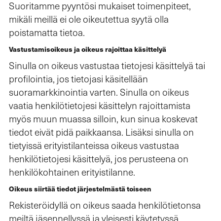
Suoritamme pyyntösi mukaiset toimenpiteet,
mikäli meillä ei ole oikeutettua syytä olla
poistamatta tietoa.
Vastustamisoikeus ja oikeus rajoittaa käsittelyä
Sinulla on oikeus vastustaa tietojesi käsittelyä tai
profilointia, jos tietojasi käsitellään
suoramarkkinointia varten. Sinulla on oikeus
vaatia henkilötietojesi käsittelyn rajoittamista
myös muun muassa silloin, kun sinua koskevat
tiedot eivät pidä paikkaansa. Lisäksi sinulla on
tietyissä erityistilanteissa oikeus vastustaa
henkilötietojesi käsittelyä, jos perusteena on
henkilökohtainen erityistilanne.
Oikeus siirtää tiedot järjestelmästä toiseen
Rekisteröidyllä on oikeus saada henkilötietonsa
meiltä jäsennellyssä ja yleisesti käytetyssä