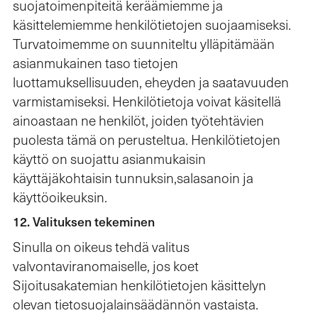
suojatoimenpiteitä keräämiemme ja
käsittelemiemme henkilötietojen suojaamiseksi.
Turvatoimemme on suunniteltu ylläpitämään
asianmukainen taso tietojen
luottamuksellisuuden, eheyden ja saatavuuden
varmistamiseksi. Henkilötietoja voivat käsitellä
ainoastaan ne henkilöt, joiden työtehtävien
puolesta tämä on perusteltua. Henkilötietojen
käyttö on suojattu asianmukaisin
käyttäjäkohtaisin tunnuksin,salasanoin ja
käyttöoikeuksin.
12. Valituksen tekeminen
Sinulla on oikeus tehdä valitus
valvontaviranomaiselle, jos koet
Sijoitusakatemian henkilötietojen käsittelyn
olevan tietosuojalainsäädännön vastaista.