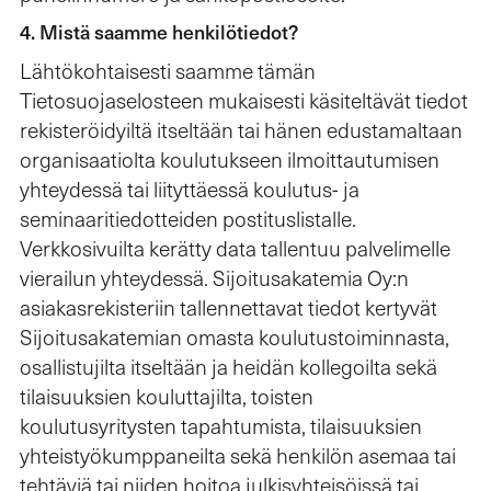
4. Mistä saamme henkilötiedot?
Lähtökohtaisesti saamme tämän
Tietosuojaselosteen mukaisesti käsiteltävät tiedot
rekisteröidyiltä itseltään tai hänen edustamaltaan
organisaatiolta koulutukseen ilmoittautumisen
yhteydessä tai liityttäessä koulutus- ja
seminaaritiedotteiden postituslistalle.
Verkkosivuilta kerätty data tallentuu palvelimelle
vierailun yhteydessä. Sijoitusakatemia Oy:n
asiakasrekisteriin tallennettavat tiedot kertyvät
Sijoitusakatemian omasta koulutustoiminnasta,
osallistujilta itseltään ja heidän kollegoilta sekä
tilaisuuksien kouluttajilta, toisten
koulutusyritysten tapahtumista, tilaisuuksien
yhteistyökumppaneilta sekä henkilön asemaa tai
tehtäviä tai niiden hoitoa julkisyhteisöissä tai