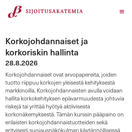
Korkojohdannaiset ja
korkoriskin hallinta
28.8.2026
Korkojohdannaiset ovat arvopapereita, joiden
tuotto riippuu korkojen yleisestä kehityksestä
markkinoilla. Korkojohdannaisten avulla voidaan
hallita korkokehityksen epävarmuudesta johtuvia
riskejä tai yrittää hyötyä aktiivisesta
korkonäkemyksestä. Tämän kurssin pääpaino on
erilaisten korkojohdannaistuotteiden sekä
erityisesti suojausnäkökulman käytännöllisessä