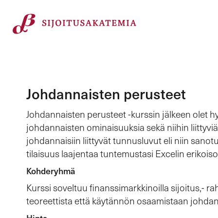
Johdannaisten perusteet
Johdannaisten perusteet -kurssin jälkeen olet hy
johdannaisten ominaisuuksia sekä niihin liittyviä
johdannaisiin liittyvät tunnusluvut eli niin sanot
tilaisuus laajentaa tuntemustasi Excelin erikoiso
Kohderyhmä
Kurssi soveltuu finanssimarkkinoilla sijoitus,- r
teoreettista että käytännön osaamistaan johdan
Hinta