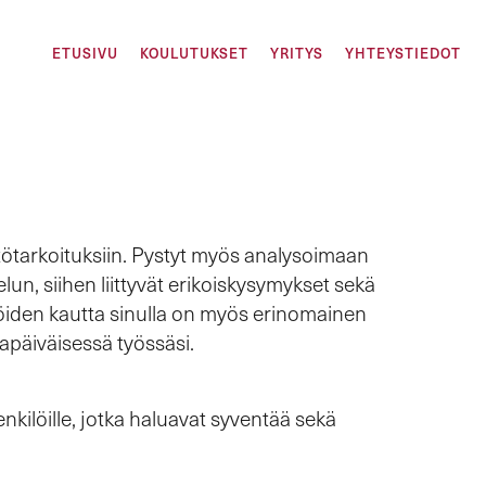
ETUSIVU
KOULUTUKSET
YRITYS
YHTEYSTIEDOT
ttötarkoituksiin. Pystyt myös analysoimaan
lun, siihen liittyvät erikoiskysymykset sekä
ustöiden kautta sinulla on myös erinomainen
kapäiväisessä työssäsi.
nkilöille, jotka haluavat syventää sekä