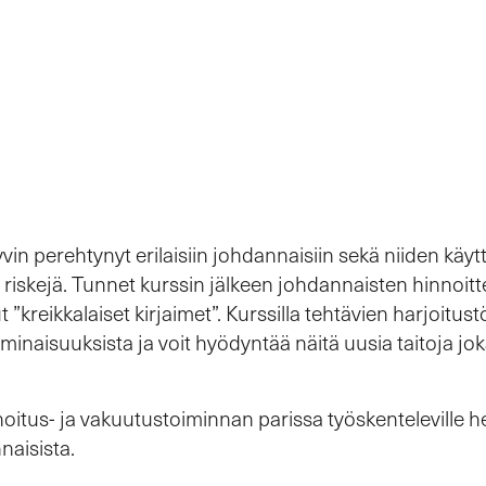
vin perehtynyt erilaisiin johdannaisiin sekä niiden käy
 riskejä. Tunnet kurssin jälkeen johdannaisten hinnoitte
ut ”kreikkalaiset kirjaimet”. Kurssilla tehtävien harjoit
minaisuuksista ja voit hyödyntää näitä uusia taitoja jo
ahoitus- ja vakuutustoiminnan parissa työskenteleville he
naisista.